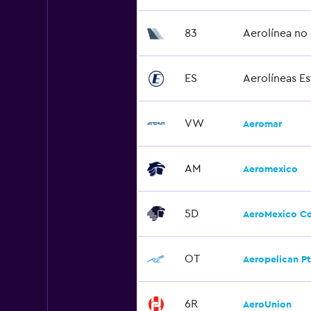
83
Aerolínea no
ES
Aerolíneas Es
VW
Aeromar
AM
Aeromexico
5D
AeroMexico C
OT
Aeropelican P
6R
AeroUnion