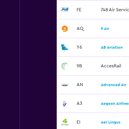
FE
748 Air Servi
AQ
9 Air
Y6
AB Aviation
9B
AccesRail
AN
Advanced Air
A3
Aegean Airline
EI
Aer Lingus