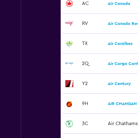
AC
Air Canada
RV
Air Canada Ro
TX
Air Caraïbes
2Q
Air Cargo Carri
Y2
Air Century
9H
AIR CHANGAN
3C
Air Chathams