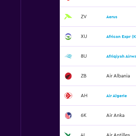
ZV
Aerus
XU
African Expr (K
8U
Afriqiyah Airw
ZB
Air Albania
AH
Air Algerie
6K
Air Anka
4I
Air Antilles