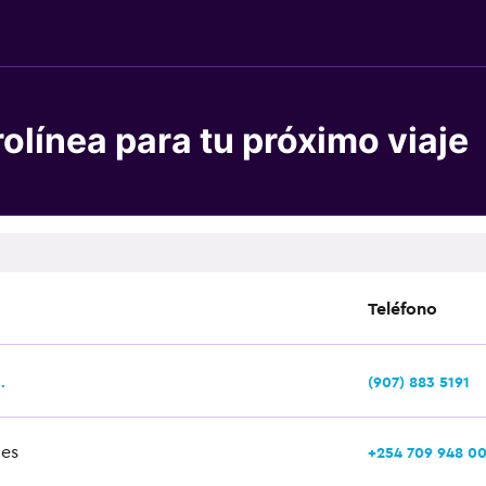
olínea para tu próximo viaje
Teléfono
.
(907) 883 5191
ces
+254 709 948 0