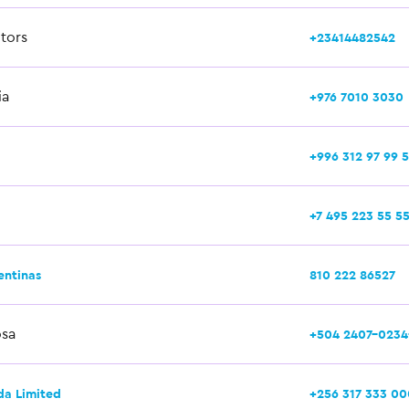
tors
+23414482542
ia
+976 7010 3030
+996 312 97 99 
+7 495 223 55 5
entinas
810 222 86527
osa
+504 2407-0234
da Limited
+256 317 333 00