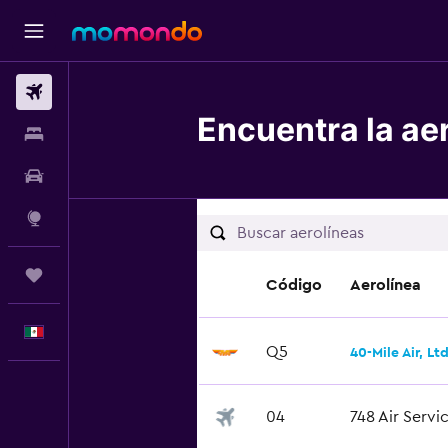
Vuelos
Encuentra la aer
Alojamientos
Autos
Explore
Trips
Código
Aerolínea
Español
Q5
40-Mile Air, Ltd
04
748 Air Servi