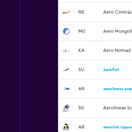
N2
Aero Contrac
M0
Aero Mongol
KA
Aero Nomad
SU
Aeroflot
AR
Aerolineas Arg
S0
Aerolineas S
A8
Aerolink Ugan