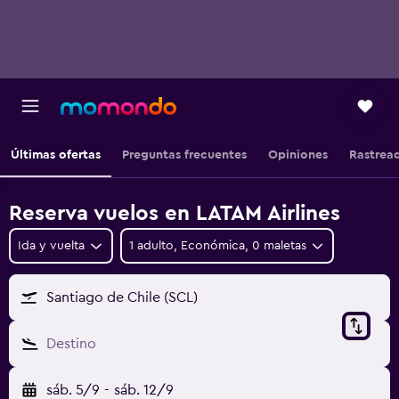
Últimas ofertas
Preguntas frecuentes
Opiniones
Rastrea
Reserva vuelos en LATAM Airlines
Ida y vuelta
1 adulto, Económica, 0 maletas
Santiago de Chile (SCL)
Destino
sáb. 5/9
-
sáb. 12/9