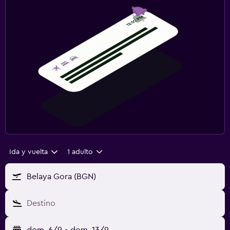
Ida y vuelta
1 adulto
Belaya Gora (BGN)
Destino
dom. 6/9
-
dom. 13/9