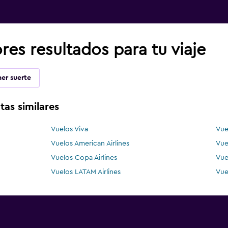
es resultados para tu viaje
er suerte
tas similares
Vuelos Viva
Vue
Vuelos American Airlines
Vue
Vuelos Copa Airlines
Vue
Vuelos LATAM Airlines
Vue