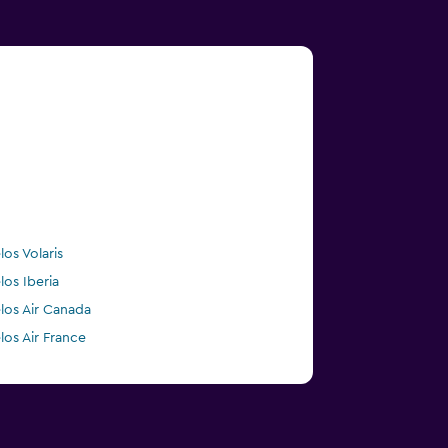
los Volaris
los Iberia
los Air Canada
los Air France