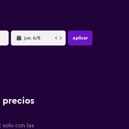
YYYY-MM-DD
Aplicar
 precios
 solo con las