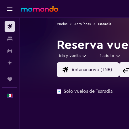
Vuelos
Aerolíneas
Tsaradia
Vuelos
Alojamientos
Reserva vue
Autos
Ida y vuelta
1 adulto
Planifica con IA
Trips
Solo vuelos de Tsaradia
Español