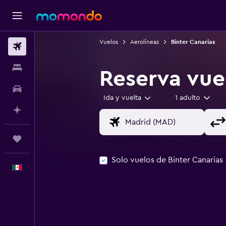
Vuelos
Aerolíneas
Binter Canarias
Vuelos
Alojamientos
Reserva vue
Autos
Ida y vuelta
1 adulto
Planifica con IA
Trips
Solo vuelos de Binter Canarias
Español