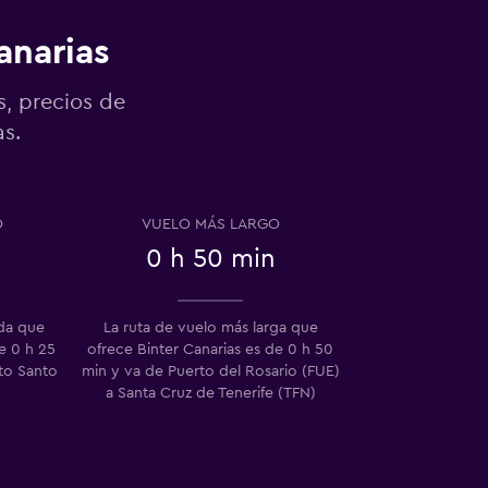
anarias
s, precios de
as.
O
VUELO MÁS LARGO
0 h 50 min
ida que
La ruta de vuelo más larga que
e 0 h 25
ofrece Binter Canarias es de 0 h 50
to Santo
min y va de Puerto del Rosario (FUE)
a Santa Cruz de Tenerife (TFN)