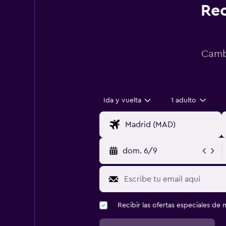
Rec
Cambi
Ida y vuelta
1 adulto
dom. 6/9
Recibir las ofertas especiales d