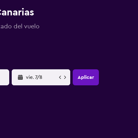
Canarias
tado del vuelo
YYYY-MM-DD
Aplicar