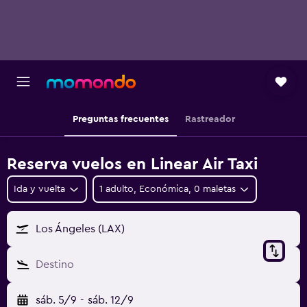
Preguntas frecuentes
Rastreador
Reserva vuelos en Linear Air Taxi
Ida y vuelta
1 adulto, Económica, 0 maletas
Los Ángeles (LAX)
Destino
sáb. 5/9
-
sáb. 12/9