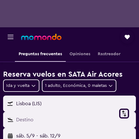
Preguntas frecuentes
Opiniones
Rastreador
Reserva vuelos en SATA Air Acores
Ida y vuelta
1 adulto, Económica, 0 maletas
Lisboa (LIS)
Destino
sáb. 5/9
-
sáb. 12/9