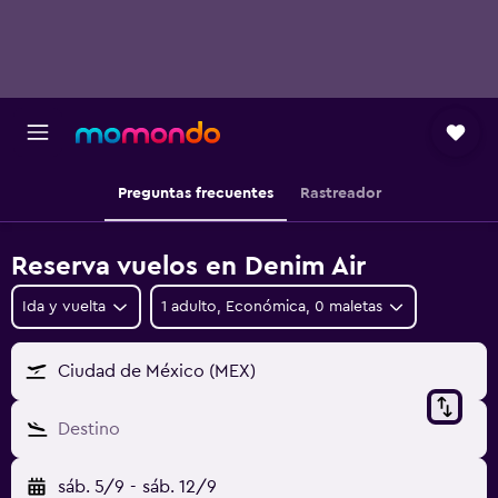
Preguntas frecuentes
Rastreador
Reserva vuelos en Denim Air
Ida y vuelta
1 adulto, Económica, 0 maletas
Ciudad de México (MEX)
Destino
sáb. 5/9
-
sáb. 12/9