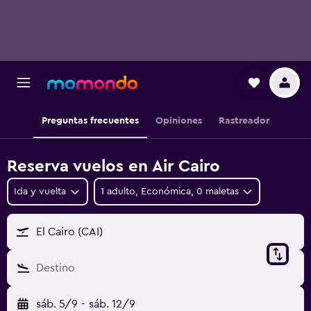
Preguntas frecuentes
Opiniones
Rastreador
Reserva vuelos en Air Cairo
Ida y vuelta
1 adulto, Económica, 0 maletas
El Cairo (CAI)
Destino
sáb. 5/9
-
sáb. 12/9