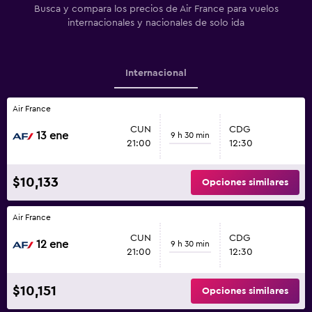
Busca y compara los precios de Air France para vuelos
internacionales y nacionales de solo ida
Internacional
Air France
CUN
CDG
13 ene
9 h 30 min
21:00
12:30
$10,133
Opciones similares
Air France
CUN
CDG
12 ene
9 h 30 min
21:00
12:30
$10,151
Opciones similares