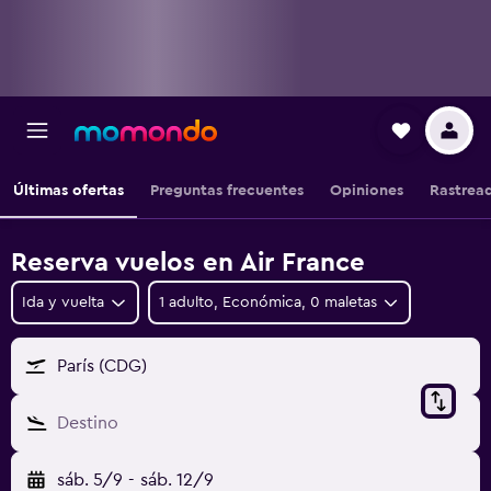
Últimas ofertas
Preguntas frecuentes
Opiniones
Rastrea
Reserva vuelos en Air France
Ida y vuelta
1 adulto, Económica, 0 maletas
París (CDG)
Destino
sáb. 5/9
-
sáb. 12/9