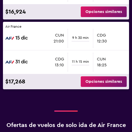
$16,924
Opciones similares
Air France
CUN
CDG
15 dic
9 h 30 min
21:00
12:30
CDG
CUN
31 dic
11 h 15 min
13:10
18:25
$17,268
Opciones similares
Ofertas de vuelos de solo ida de Air France