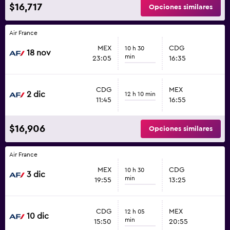
$16,717
Opciones similares
Air France
MEX
CDG
10 h 30
18 nov
min
23:05
16:35
CDG
MEX
2 dic
12 h 10 min
11:45
16:55
$16,906
Opciones similares
Air France
MEX
CDG
10 h 30
3 dic
min
19:55
13:25
CDG
MEX
12 h 05
10 dic
min
15:50
20:55