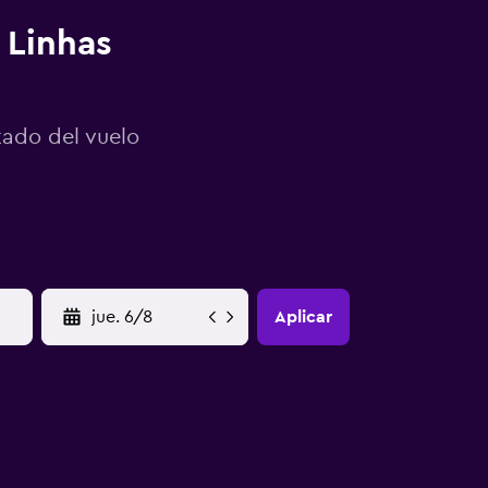
 Linhas
tado del vuelo
YYYY-MM-DD
Aplicar