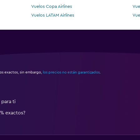
Vuelos Copa Airlines
Vue
Vuelos LATAM Airlines
Vue
s exactos, sin embargo,
los precios no están garantizados
.
para ti
0% exactos?