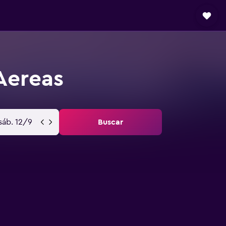
Aereas
sáb. 12/9
Buscar