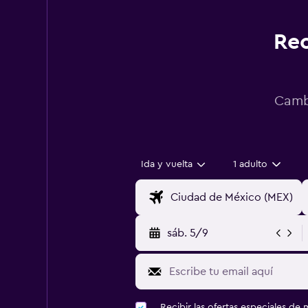
Rec
Cambi
Ida y vuelta
1 adulto
sáb. 5/9
Recibir las ofertas especiales d