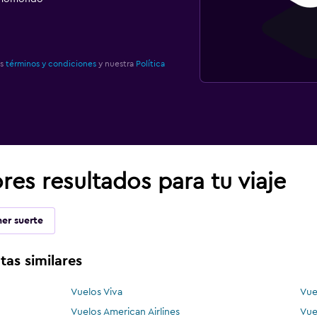
os
términos y condiciones
y nuestra
Política
es resultados para tu viaje
er suerte
tas similares
Vuelos Viva
Vue
Vuelos American Airlines
Vue