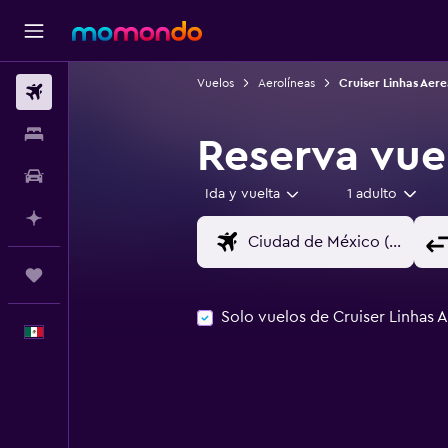
Vuelos
Aerolíneas
Cruiser Linhas Aere
Vuelos
Alojamientos
Reserva vue
Autos
Ida y vuelta
1 adulto
Planifica con IA
Trips
Solo vuelos de Cruiser Linhas 
Español