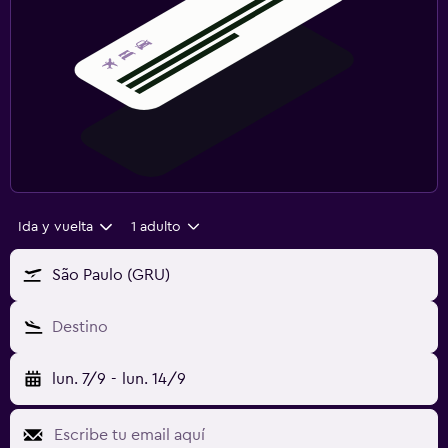
Ida y vuelta
1 adulto
São Paulo (GRU)
Destino
lun. 7/9
-
lun. 14/9