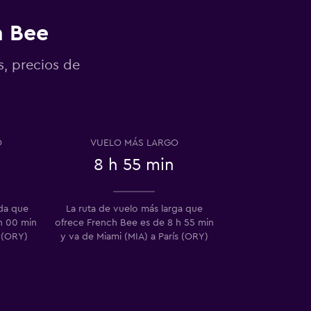
h Bee
s, precios de
O
VUELO MÁS LARGO
8 h 55 min
ida que
La ruta de vuelo más larga que
h 00 min
ofrece French Bee es de 8 h 55 min
s (ORY)
y va de Miami (MIA) a París (ORY)