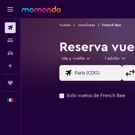
Vuelos
Aerolíneas
French Bee
Vuelos
Alojamientos
Reserva vue
Autos
Ida y vuelta
1 adulto
Planifica con IA
Trips
Solo vuelos de French Bee
Español