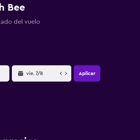
ch Bee
tado del vuelo
YYYY-MM-DD
Aplicar