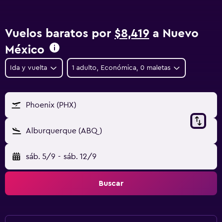
Vuelos baratos por
$8,419
a Nuevo
México
Ida y vuelta
1 adulto, Económica, 0 maletas
Phoenix (PHX)
Alburquerque (ABQ)
sáb. 5/9
-
sáb. 12/9
Buscar