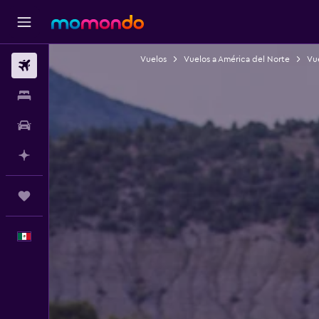
Vuelos
Vuelos a América del Norte
Vue
Vuelos
Alojamientos
Autos
Planifica con IA
Trips
Español