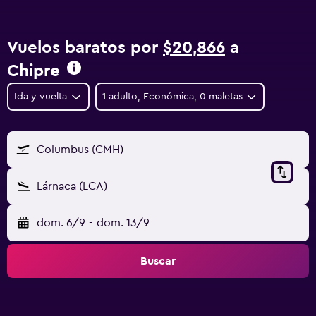
Vuelos baratos por
$20,866
a
Chipre
Ida y vuelta
1 adulto, Económica, 0 maletas
Columbus (CMH)
Lárnaca (LCA)
dom. 6/9
-
dom. 13/9
Buscar