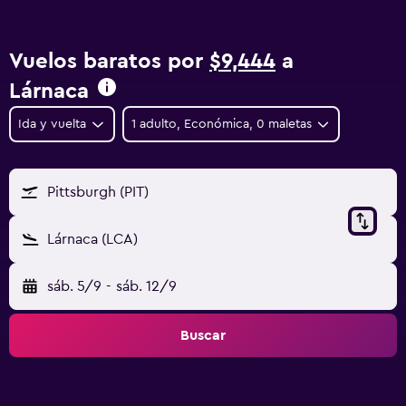
Vuelos baratos por
$9,444
a
Lárnaca
Ida y vuelta
1 adulto, Económica, 0 maletas
Pittsburgh (PIT)
Lárnaca (LCA)
sáb. 5/9
-
sáb. 12/9
Buscar