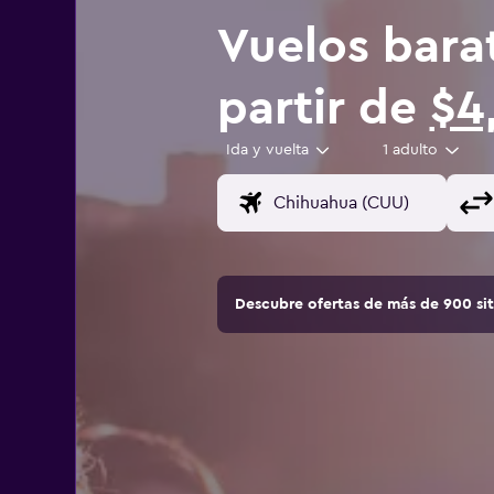
Vuelos bara
partir de
$4
Ida y vuelta
1 adulto
Descubre ofertas de más de 900 si