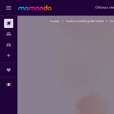
Últimas of
Vuelos
Vuelos a América del Norte
Vue
Vuelos
Alojamientos
Autos
Planifica con IA
Trips
Español