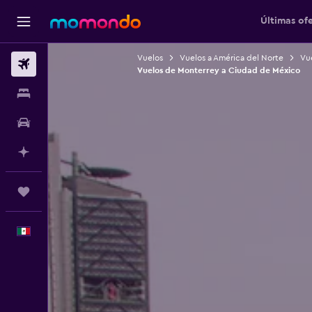
Últimas of
Vuelos
Vuelos a América del Norte
Vu
Vuelos
Vuelos de Monterrey a Ciudad de México
Alojamientos
Autos
Planifica con IA
Trips
Español