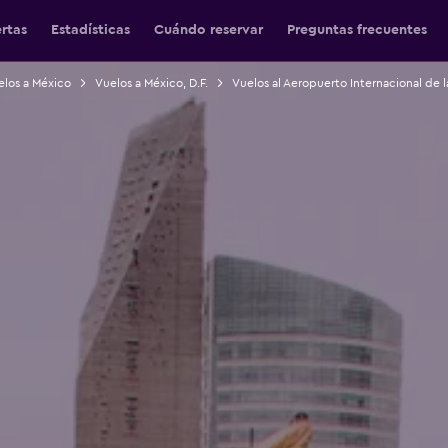
ertas
Estadísticas
Cuándo reservar
Preguntas frecuentes
elos a México
Vuelos a México, D.F.
Vuelos al Aeropuerto Internacional de 