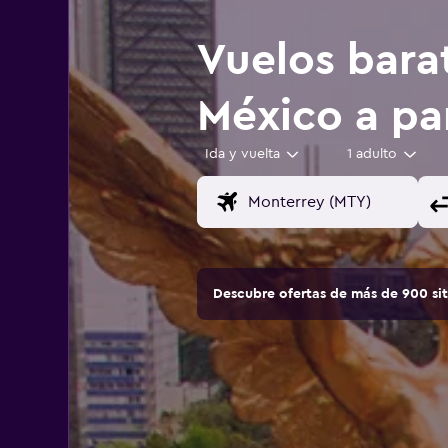
Vuelos bara
México a pa
Ida y vuelta
1 adulto
Descubre ofertas de más de 900 si