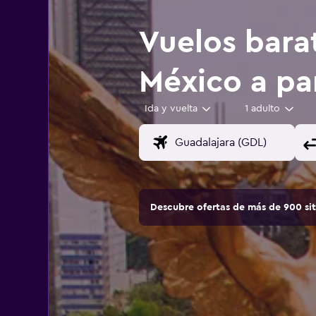
Vuelos bara
México a pa
Ida y vuelta
1 adulto
Descubre ofertas de más de 900 si