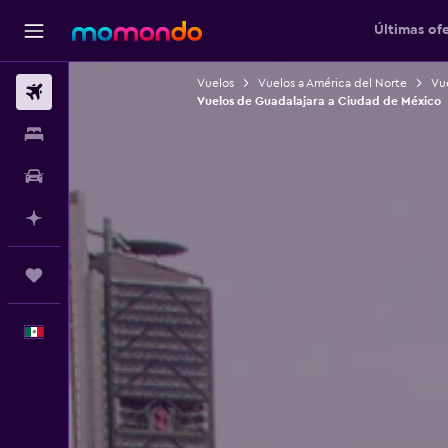
Últimas of
Vuelos
Vuelos a América del Norte
Vu
Vuelos
Vuelos de Guadalajara a Ciudad de México
Alojamientos
Autos
Planifica con IA
Trips
Español