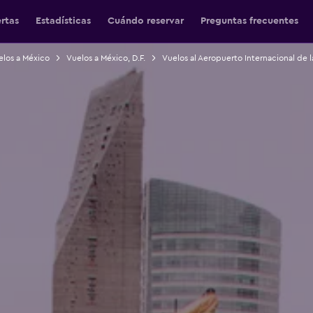
ertas
Estadísticas
Cuándo reservar
Preguntas frecuentes
elos a México
Vuelos a México, D.F.
Vuelos al Aeropuerto Internacional de 