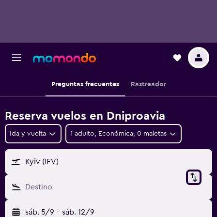
Preguntas frecuentes
Rastreador
Reserva vuelos en Dniproavia
Ida y vuelta
1 adulto, Económica, 0 maletas
Kyiv (IEV)
Destino
sáb. 5/9
-
sáb. 12/9