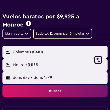
Vuelos baratos por
$9,925
a
Monroe
Ida y vuelta
1 adulto, Económica, 0 maletas
Columbus (CMH)
Monroe (MLU)
dom. 6/9
-
dom. 13/9
Buscar