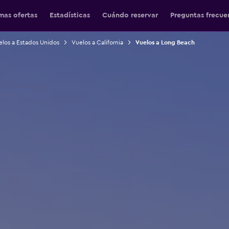
mas ofertas
Estadísticas
Cuándo reservar
Preguntas frecue
los a Estados Unidos
Vuelos a California
Vuelos a Long Beach