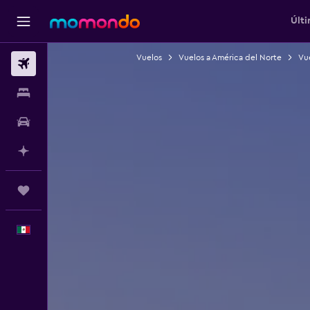
Últi
Vuelos
Vuelos a América del Norte
Vue
Vuelos
Alojamientos
Autos
Planifica con IA
Trips
Español