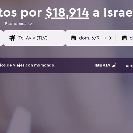
tos por
$18,914
a Israe
Económica
dom. 6/9
d
tios de viajes con momondo.