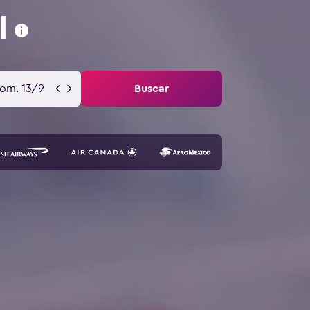
l
om. 13/9
Buscar