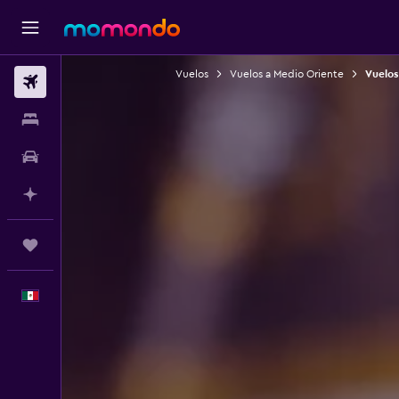
Vuelos
Vuelos a Medio Oriente
Vuelos 
Vuelos
Alojamientos
Autos
Planifica con IA
Trips
Español