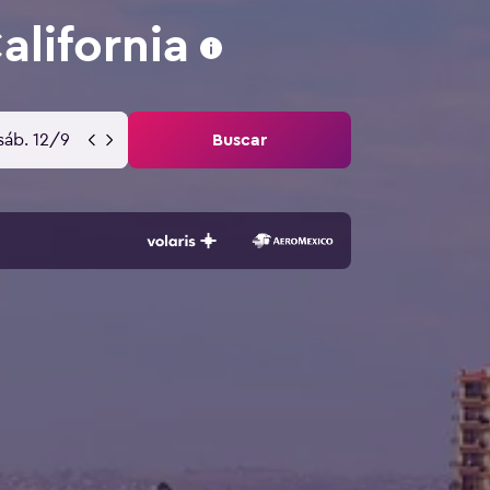
alifornia
sáb. 12/9
Buscar