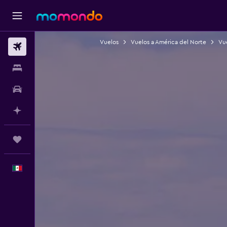
Vuelos
Vuelos a América del Norte
Vu
Vuelos
Alojamientos
Autos
Planifica con IA
Trips
Español