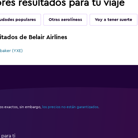
es resultados para tu viaje
udades populares
Otras aerolíneas
Voy a tener suerte
tados de Belair Airlines
baker (YXE)
s exactos, sin embargo,
los precios no están garantizados
.
para ti