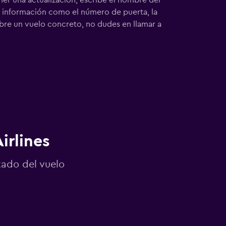
ner una actualización, escribe el nombre del
os información como el número de puerta, la
sobre un vuelo concreto, no dudes en llamar a
irlines
tado del vuelo