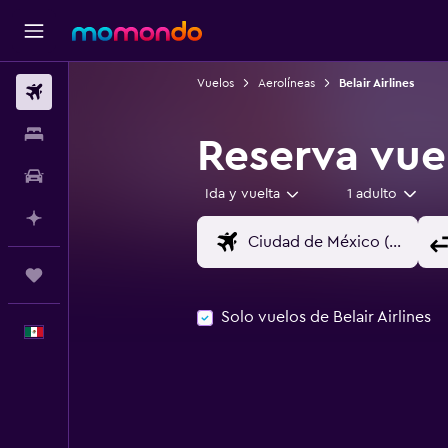
Vuelos
Aerolíneas
Belair Airlines
Vuelos
Alojamientos
Reserva vuel
Autos
Ida y vuelta
1 adulto
Planifica con IA
Trips
Solo vuelos de Belair Airlines
Español