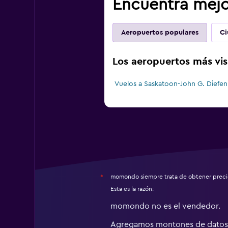
Encuentra mejor
Aeropuertos populares
Ci
Los aeropuertos más visi
Vuelos a Saskatoon-John G. Diefen
momondo siempre trata de obtener precio
*
Esta es la razón:
momondo no es el vendedor.
Agregamos montones de datos 