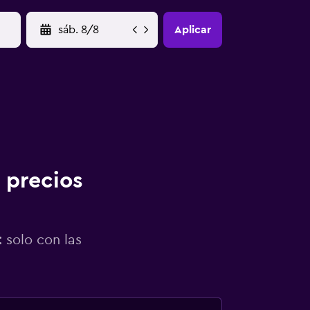
YYYY-MM-DD
Aplicar
 precios
 solo con las