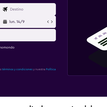
lun. 14/9
e momondo
os
términos y condiciones
y nuestra
Política