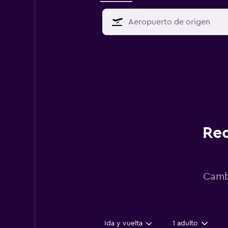
Rec
Cambi
Ida y vuelta
1 adulto