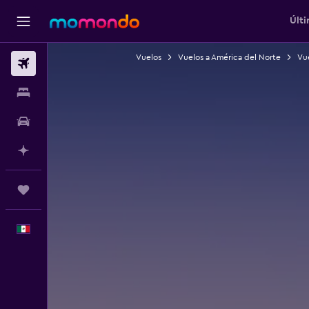
Últi
Vuelos
Vuelos a América del Norte
Vue
Vuelos
Alojamientos
Autos
Planifica con IA
Trips
Español