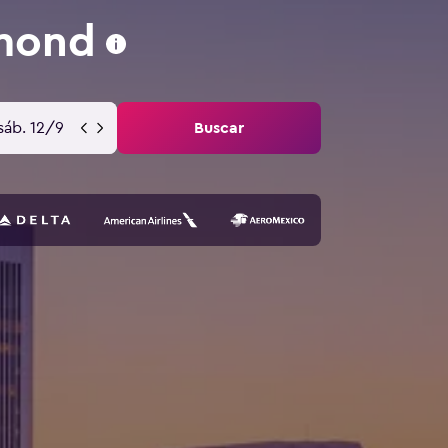
mond
sáb. 12/9
Buscar