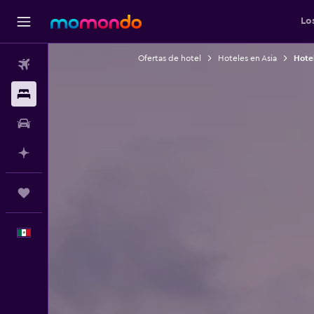
Lo
Ofertas de hotel
Hoteles en Asia
Hote
Vuelos
Alojamientos
Autos
Planifica con IA
Trips
Español