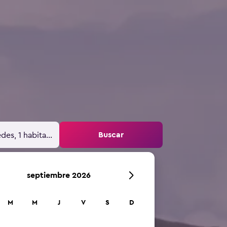
Buscar
des, 1 habitación
septiembre 2026
M
M
J
V
S
D