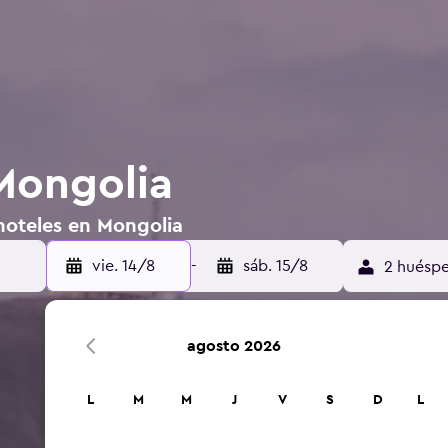
Mongolia
hoteles en Mongolia
vie. 14/8
-
sáb. 15/8
2 huéspe
agosto 2026
L
M
M
J
V
S
D
L