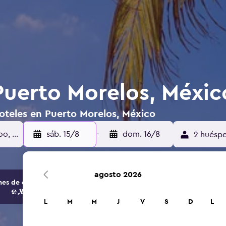
Puerto Morelos, Méxic
oteles en Puerto Morelos, México
sáb. 15/8
-
dom. 16/8
2 huéspe
agosto 2026
s de opciones de hoteles y alojamientos.
L
M
M
J
V
S
D
L