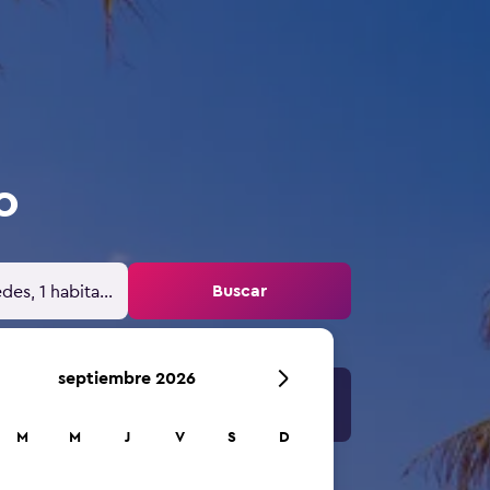
o
Buscar
des, 1 habitación
septiembre 2026
M
M
J
V
S
D