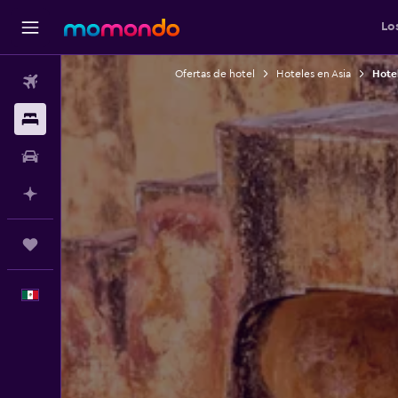
Lo
Ofertas de hotel
Hoteles en Asia
Hotel
Vuelos
Alojamientos
Autos
Planifica con IA
Trips
Español