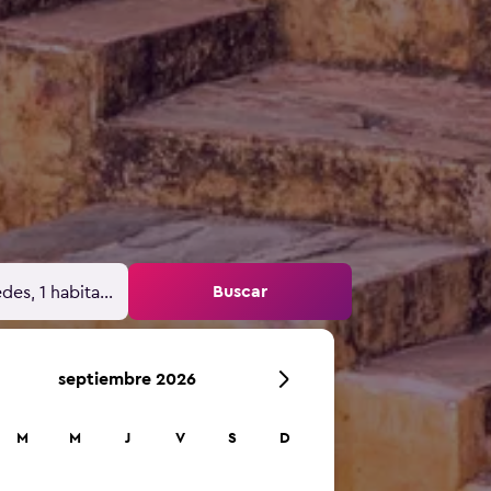
Buscar
des, 1 habitación
septiembre 2026
M
M
J
V
S
D