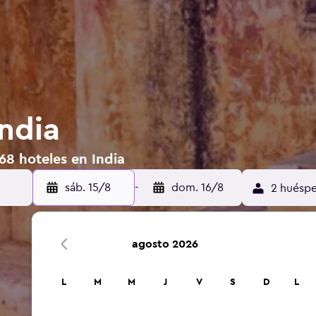
India
68 hoteles en India
sáb. 15/8
-
dom. 16/8
2 huéspe
agosto 2026
L
M
M
J
V
S
D
L