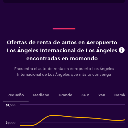
chart
1
X
axis
displaying
Días
antes
de
Ofertas de renta de autos en Aeropuerto
la
renta.
Los Ángeles Internacional de Los Ángeles
Range:
encontradas en momondo
91
categories.
Encuentra el auto de renta en Aeropuerto Los Ángeles
The
Internacional de Los Ángeles que más te convenga
chart
has
1
Y
Pequeño
Mediano
Grande
SUV
Van
Camion
axis
displaying
$1,500
values.
Combination
Chart
Range:
graphic.
chart
480
with
$1,000
to
2