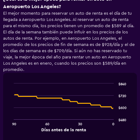
Aeropuerto Los Angeles?
El mejor momento para reservar un auto de renta es el día de tu
llegada a Aeropuerto Los Angeles. Al reservar un auto de renta
para el mismo día, los precios tienen un promedio de $589 al día.
El día de la semana también puede influir en los precios de los
autos de renta. Por ejemplo, en Aeropuerto Los Angeles, el
promedio de los precios de fin de semana es de $928/día y el de
los días de semana es de $709/día. Si aún no has reservado tu
viaje, la mejor época del año para rentar un auto en Aeropuerto
Los Angeles es en enero, cuando los precios son $589/día en
promedio.
$840
Line
Chart
graphic.
chart
$720
with
91
$600
data
points.
$480
90
60
30
0
The
End
Días antes de la renta
chart
of
interactive
has