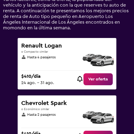
to
vehículo y la anticipación con la que reserves tu auto de
1500.
renta. A continuación te presentamos los mejores precios
de renta de Auto tipo pequeño en Aeropuerto Los
Ángeles Internacional de Los Ángeles encontrados en
momondo en la última semana.
Renault Logan
o Compacto similar
Hasta 4 pasajeros
$410/día
Ver oferta
24 ago. - 31 ago.
Chevrolet Spark
o Económico similar
Hasta 2 pasajeros
$410/día