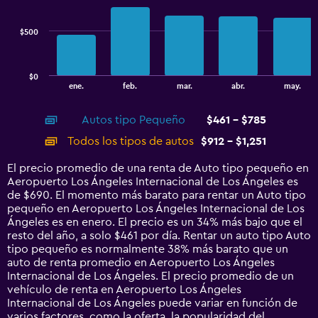
data
840.
series.
$500
The
chart
has
$0
1
End
ene.
feb.
mar.
abr.
may.
of
X
interactive
axis
chart
Autos tipo Pequeño
$461 - $785
displaying
categories.
Todos los tipos de autos
$912 - $1,251
Range:
14
El precio promedio de una renta de Auto tipo pequeño en
categories.
Aeropuerto Los Ángeles Internacional de Los Ángeles es
The
de $690. El momento más barato para rentar un Auto tipo
chart
pequeño en Aeropuerto Los Ángeles Internacional de Los
has
Ángeles es en enero. El precio es un 34% más bajo que el
1
resto del año, a solo $461 por día. Rentar un auto tipo Auto
Y
tipo pequeño es normalmente 38% más barato que un
axis
auto de renta promedio en Aeropuerto Los Ángeles
displaying
Internacional de Los Ángeles. El precio promedio de un
values.
vehículo de renta en Aeropuerto Los Ángeles
Range:
Internacional de Los Ángeles puede variar en función de
0
varios factores, como la oferta, la popularidad del