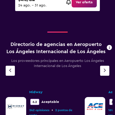
Ver oferta
24 ago. - 31 ago.
Directorio de agencias en Aeropuerto
Los Ángeles Internacional de Los Ángeles
Los proveedores principales en Aeropuerto Los Ángeles
Internacional de Los Ángeles
Midway
Ace
Aceptable
6.2
4.
•
242 opiniones
2 puntos de
169 