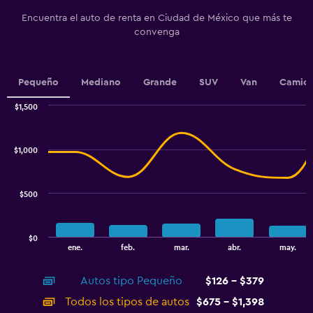
Y
Encuentra el auto de renta en Ciudad de México que más te
axis
convenga
displaying
values.
Range:
0
Pequeño
Mediano
Grande
SUV
Van
Camion
to
7.5.
$1,500
Combination
Chart
graphic.
chart
with
$1,000
2
data
series.
$500
The
chart
has
$0
1
End
ene.
feb.
mar.
abr.
may.
of
X
interactive
axis
chart
Autos tipo Pequeño
$126 - $379
displaying
categories.
Todos los tipos de autos
$675 - $1,398
Range: