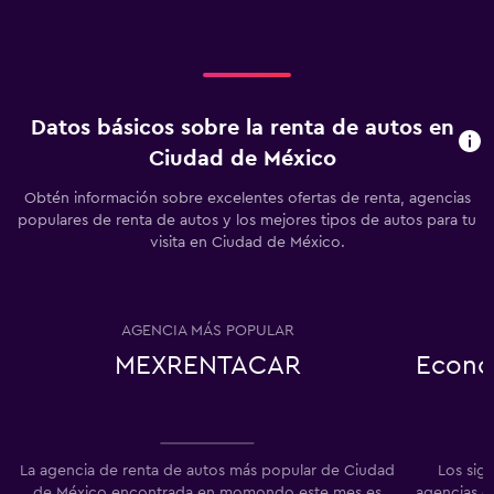
Datos básicos sobre la renta de autos en
Ciudad de México
Obtén información sobre excelentes ofertas de renta, agencias
populares de renta de autos y los mejores tipos de autos para tu
visita en Ciudad de México.
AGENCIA MÁS POPULAR
MEXRENTACAR
Econó
La agencia de renta de autos más popular de Ciudad
Los sig
de México encontrada en momondo este mes es
agencias d