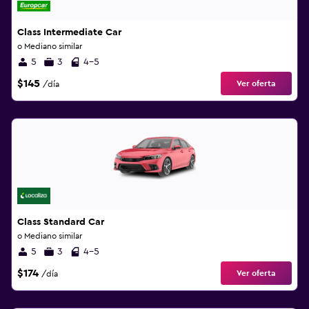
Class Intermediate Car
o Mediano similar
5
3
4-5
$145
Ver oferta
/día
Class Standard Car
o Mediano similar
5
3
4-5
$174
Ver oferta
/día