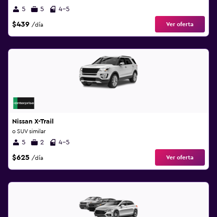
5
5
4-5
$439
Ver oferta
/día
Nissan X-Trail
o SUV similar
5
2
4-5
$625
Ver oferta
/día