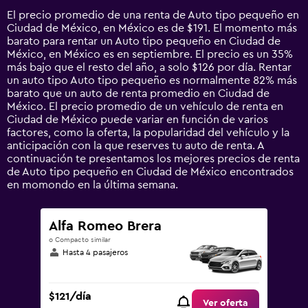
14
El precio promedio de una renta de Auto tipo pequeño en
categories.
Ciudad de México, en México es de $191. El momento más
The
barato para rentar un Auto tipo pequeño en Ciudad de
chart
México, en México es en septiembre. El precio es un 35%
has
más bajo que el resto del año, a solo $126 por día. Rentar
1
un auto tipo Auto tipo pequeño es normalmente 82% más
Y
barato que un auto de renta promedio en Ciudad de
axis
México. El precio promedio de un vehículo de renta en
displaying
Ciudad de México puede variar en función de varios
values.
factores, como la oferta, la popularidad del vehículo y la
Range:
anticipación con la que reserves tu auto de renta. A
0
continuación te presentamos los mejores precios de renta
to
de Auto tipo pequeño en Ciudad de México encontrados
1500.
en momondo en la última semana.
Alfa Romeo Brera
o Compacto similar
Hasta 4 pasajeros
$121/día
Ver oferta