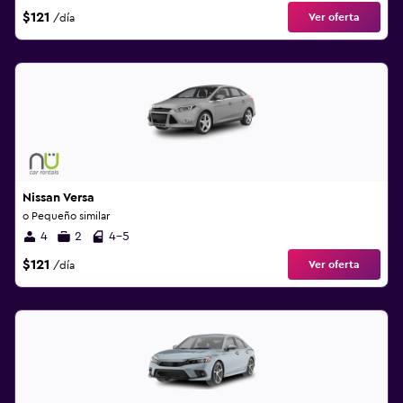
$121
Ver oferta
/día
Nissan Versa
o Pequeño similar
4
2
4-5
$121
Ver oferta
/día