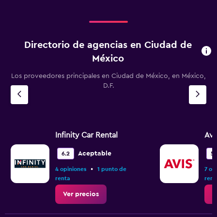
Directorio de agencias en Ciudad de
México
Los proveedores principales en Ciudad de México, en México,
D.F.
Infinity Car Rental
Avi
Aceptable
6.2
5.
•
4 opiniones
1 punto de
7 op
renta
rent
Ver precios
V