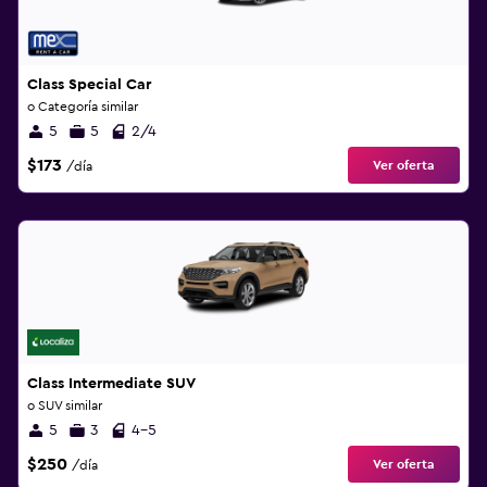
Class Special Car
o Categoría similar
5
5
2/4
$173
Ver oferta
/día
Class Intermediate SUV
o SUV similar
5
3
4-5
$250
Ver oferta
/día