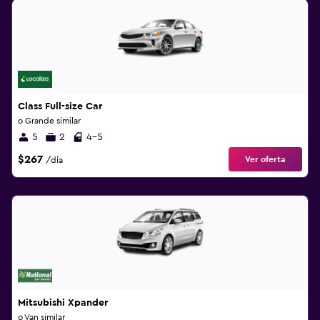
Class Full-size Car
o Grande similar
5
2
4-5
$267
Ver oferta
/día
Mitsubishi Xpander
o Van similar