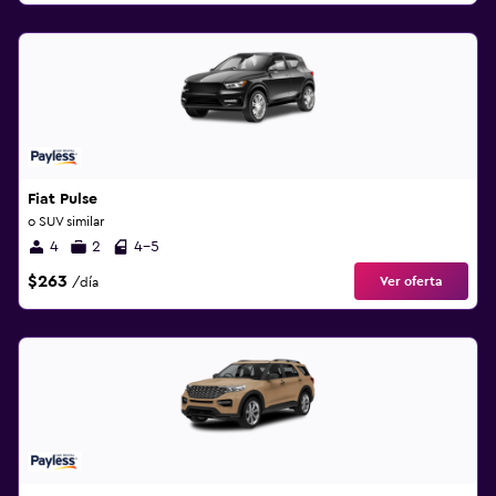
Fiat Pulse
o SUV similar
4
2
4-5
$263
Ver oferta
/día