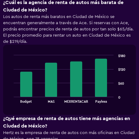
¿Cuál es la agencia de renta de autos más barata de
Ciudad de México?
Los autos de renta más baratos en Ciudad de México se
encuentran generalmente a través de Ace. Si reservas con Ace,
podrás encontrar precios de renta de autos por tan solo $65/día.
El precio promedio para rentar un auto en Ciudad de México es
de $219/día.
$180
Bar
Chart
graphic.
chart
$120
with
4
bars.
$60
The
0
chart
End
Budget
MAS
MEXRENTACAR
Payless
of
has
interactive
1
chart
X
¿Qué empresa de renta de autos tiene más agencias en
axis
Ciudad de México?
displaying
Hertz es la empresa de renta de autos con más oficinas en Ciudad
categories.