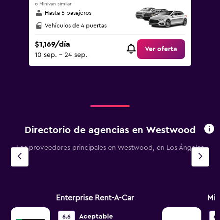
o Minivan similar
Hasta 5 pasajeros
Vehículos de 4 puertas
$1,169/día
Ver oferta
10 sep. - 24 sep.
Directorio de agencias en Westwood
Los proveedores principales en Westwood, en Los Ángeles
Enterprise Rent-A-Car
Mi
Aceptable
6.6
6.