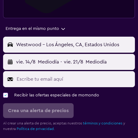
Entrega en el mismo punto
Westwood - Los Ángeles, CA, Estados Unidos
vie. 14/8
Mediodía
-
vie. 21/8
Mediodía
Recibir las ofertas especiales de momondo
Crea una alerta de precios
Al crear una alerta de precio, aceptas nuestros
términos y condiciones
y
nuestra
Política de privacidad.