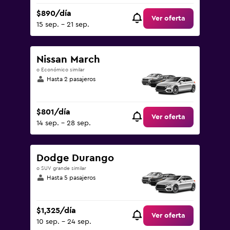
$890/día
Ver oferta
15 sep. - 21 sep.
Nissan March
o Económico similar
Hasta 2 pasajeros
$801/día
Ver oferta
14 sep. - 28 sep.
Dodge Durango
o SUV grande similar
Hasta 5 pasajeros
$1,325/día
Ver oferta
10 sep. - 24 sep.