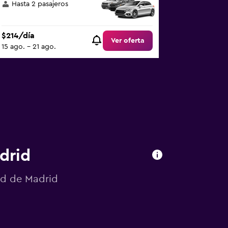
Hasta 2 pasajeros
$214/día
Ver oferta
15 ago. - 21 ago.
drid
ad de Madrid