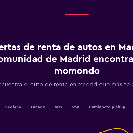
Range:
4
categories.
The
chart
has
1
ertas de renta de autos en Ma
Y
axis
displaying
omunidad de Madrid encontra
values.
Range:
momondo
0
to
ncuentra el auto de renta en Madrid que más te
450.
Mediano
Grande
SUV
Van
Camioneta pickup