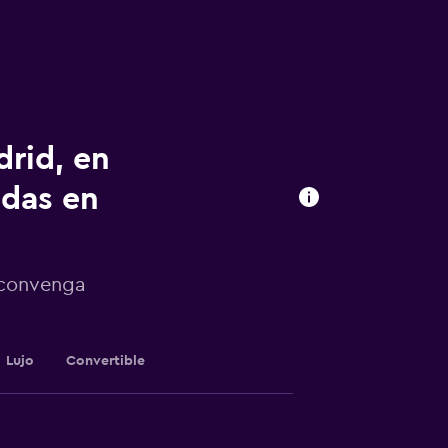
drid, en
das en
 convenga
Lujo
Convertible