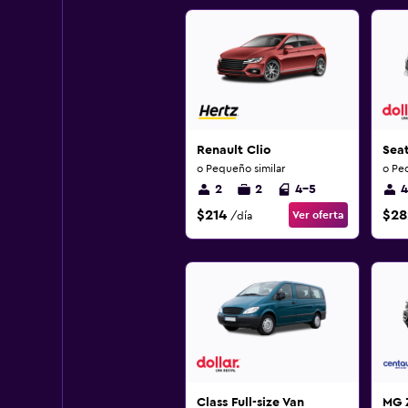
Renault Clio
Sea
o Pequeño similar
o Pe
2
2
4-5
4
$214
$28
Ver oferta
/día
Class Full-size Van
MG 