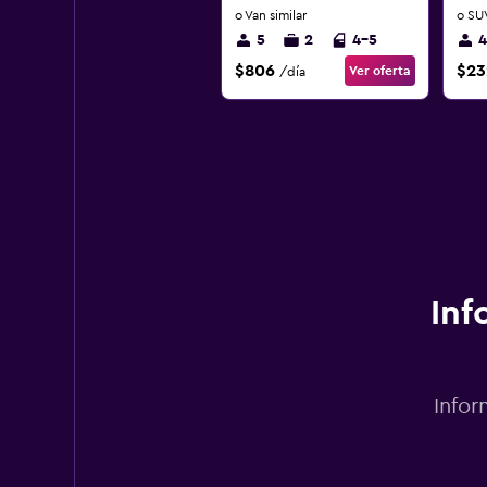
o Van similar
o SUV
5
2
4-5
4
$806
$23
Ver oferta
/día
Inf
Infor