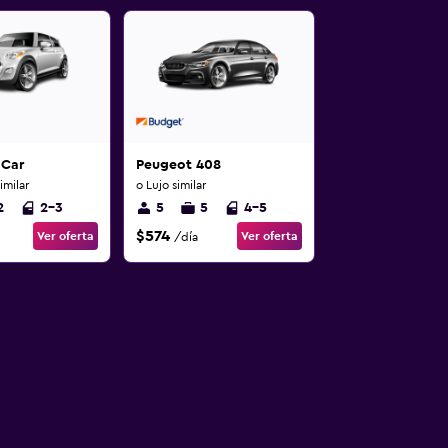
 Car
Peugeot 408
milar
o Lujo similar
2
2-3
5
5
4-5
$574
Ver oferta
Ver oferta
/día