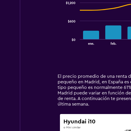
$1,200
2
data
series.
$600
The
chart
has
$0
1
End
ene.
feb.
of
X
interactive
axis
chart
displaying
categories.
Range:
14
El precio promedio de una renta d
categories.
pequeño en Madrid, en España es en
The
tipo pequeño es normalmente 61% 
chart
Madrid puede variar en función de 
has
de renta. A continuación te pres
1
última semana.
Y
axis
displaying
Hyundai i10
values.
o Mini similar
Range: