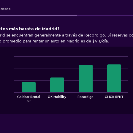
resas
autos más barata de Madrid?
rid se encuentran generalmente a través de Record go. Si reservas c
io promedio para rentar un auto en Madrid es de $411/día.
Bar
Chart
graphic.
chart
with
4
bars.
The
Goldcar Rental
OK Mobility
Record go
CLICK RENT
chart
End
SP
of
has
interactive
1
chart
X
axis
displaying
categories.