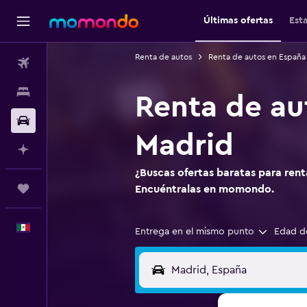
Últimas ofertas
Est
Renta de autos
Renta de autos en España
Vuelos
Alojamientos
Renta de au
Autos
Madrid
Planifica con IA
¿Buscas ofertas baratas para rent
Trips
Encuéntralas en momondo.
Español
Entrega en el mismo punto
Edad d