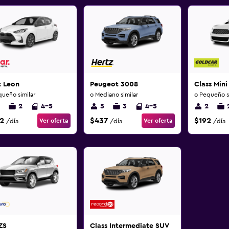
t Leon
Peugeot 3008
Class Mini
queño similar
o Mediano similar
o Pequeño si
2
4-5
5
3
4-5
2
2
$437
$192
Ver oferta
Ver oferta
/día
/día
/día
ZS
Class Intermediate SUV