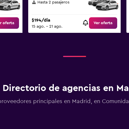
Hasta 2 pasajeros
$194/día
r oferta
Ver oferta
15 ago. - 21 ago.
Directorio de agencias en Ma
proveedores principales en Madrid, en Comunid