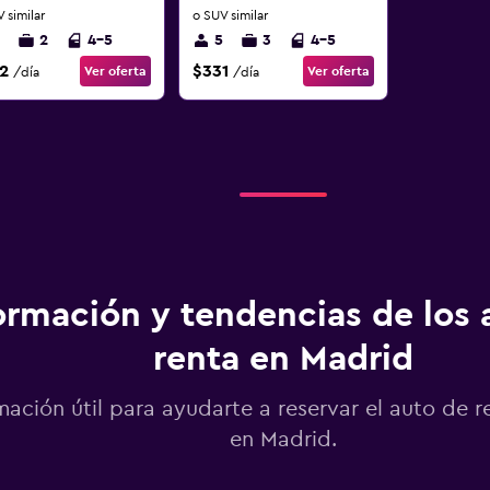
 similar
o SUV similar
2
4-5
5
3
4-5
2
$331
Ver oferta
Ver oferta
/día
/día
ormación y tendencias de los 
renta en Madrid
mación útil para ayudarte a reservar el auto de r
en Madrid.