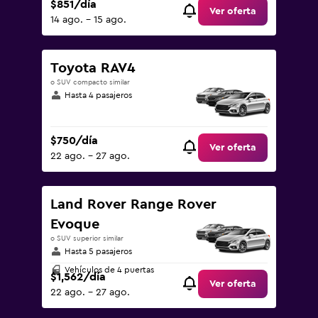
$851/día
Ver oferta
14 ago. - 15 ago.
Toyota RAV4
o SUV compacto similar
Hasta 4 pasajeros
$750/día
Ver oferta
22 ago. - 27 ago.
Land Rover Range Rover
Evoque
o SUV superior similar
Hasta 5 pasajeros
Vehículos de 4 puertas
$1,562/día
Ver oferta
22 ago. - 27 ago.