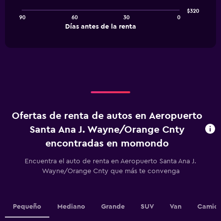
points.
$320
90
60
30
0
The
End
Días antes de la renta
chart
of
interactive
has
chart
1
X
axis
displaying
Días
antes
de
Ofertas de renta de autos en Aeropuerto
la
renta.
Santa Ana J. Wayne/Orange Cnty
Range:
encontradas en momondo
91
categories.
Encuentra el auto de renta en Aeropuerto Santa Ana J.
The
Wayne/Orange Cnty que más te convenga
chart
has
1
Y
Pequeño
Mediano
Grande
SUV
Van
Camion
axis
displaying