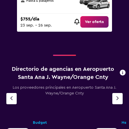
Hasta 4 pasajeros
$755/día
Ver oferta
23 sep. - 26 sep.
Directorio de agencias en Aeropuerto
Santa Ana J. Wayne/Orange Cnty
Los proveedores principales en Aeropuerto Santa Ana J.
Wayne/Orange Cnty
Budget
Her