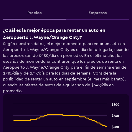
Precios
Empresas
¿Cuál es la mejor época para rentar un auto en
Aeropuerto J. Wayne/Orange Cnty?
Según nuestros datos, el mejor momento para rentar un auto en
Aeropuerto J. Wayne/Orange Cnty es el día de tu llegada, cuando
los precios son de $480/día en promedio. En el último año, los
usuarios de momondo encontraron que los precios de renta en
Aeropuerto J. Wayne/Orange Cnty para el fin de semana eran de
$710/día y de $717/día para los días de semana. Considera la
posibilidad de rentar un auto en septiembre (el mes más barato),
cuando las ofertas de autos de alquiler son de $549/día en
promedio.
$800
Line
Chart
graphic.
chart
$640
with
91
$480
data