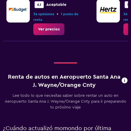
Aceptable
6.1
5.
•
34 opiniones
1 punto de
36 o
renta
rent
Ver precios
V
Renta de autos en Aeropuerto Santa Ana
J. Wayne/Orange Cnty
Lee todo lo que necesitas saber sobre rentar un auto en
Aeropuerto Santa Ana J. Wayne/Orange Cnty para ir preparando
tu próximo viaje
¿Cuándo actualizó momondo por última