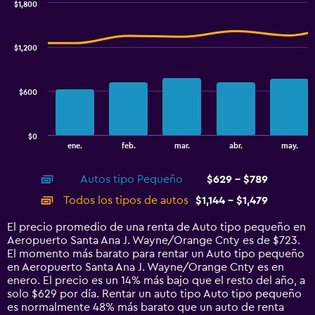
$1,800
values.
Combination
Chart
Range:
graphic.
chart
320
with
$1,200
to
2
data
800.
series.
$600
The
chart
has
$0
1
End
ene.
feb.
mar.
abr.
may.
of
X
interactive
axis
chart
Autos tipo Pequeño
$629 - $789
displaying
categories.
Todos los tipos de autos
$1,144 - $1,479
Range:
14
El precio promedio de una renta de Auto tipo pequeño en
categories.
Aeropuerto Santa Ana J. Wayne/Orange Cnty es de $723.
The
El momento más barato para rentar un Auto tipo pequeño
chart
en Aeropuerto Santa Ana J. Wayne/Orange Cnty es en
has
enero. El precio es un 14% más bajo que el resto del año, a
1
solo $629 por día. Rentar un auto tipo Auto tipo pequeño
Y
es normalmente 48% más barato que un auto de renta
axis