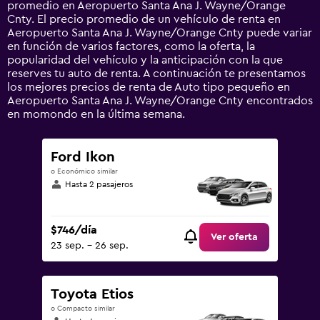
promedio en Aeropuerto Santa Ana J. Wayne/Orange
displaying
Cnty. El precio promedio de un vehículo de renta en
values.
Aeropuerto Santa Ana J. Wayne/Orange Cnty puede variar
Range:
en función de varios factores, como la oferta, la
0
popularidad del vehículo y la anticipación con la que
to
reserves tu auto de renta. A continuación te presentamos
1800.
los mejores precios de renta de Auto tipo pequeño en
Aeropuerto Santa Ana J. Wayne/Orange Cnty encontrados
en momondo en la última semana.
Ford Ikon
o Económico similar
Hasta 2 pasajeros
$746/día
Ver oferta
23 sep. - 26 sep.
Toyota Etios
o Compacto similar