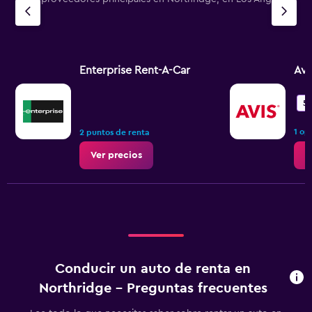
Enterprise Rent-A-Car
Avi
5.
1 op
2 puntos de renta
Ver precios
V
Conducir un auto de renta en
Northridge - Preguntas frecuentes