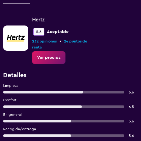
Hertz
Aceptable
5.6
•
232 opiniones
24 puntos de
renta
Ver precios
Detalles
Limpieza
6.6
Confort
6.5
En general
5.6
Recogida/entrega
5.6