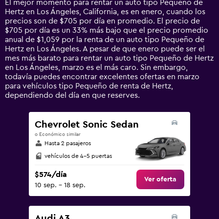
El mejor momento para rentar un auto tipo Pequeño de
categories.
Hertz en Los Ángeles, California, es en enero, cuando los
The
precios son de $705 por día en promedio. El precio de
chart
$705 por día es un 33% más bajo que el precio promedio
has
anual de $1,059 por la renta de un auto tipo Pequeño de
1
Hertz en Los Ángeles. A pesar de que enero puede ser el
Y
mes más barato para rentar un auto tipo Pequeño de Hertz
axis
en Los Ángeles, marzo es el más caro. Sin embargo,
displaying
todavía puedes encontrar excelentes ofertas en marzo
values.
para vehículos tipo Pequeño de renta de Hertz,
Range:
dependiendo del día en que reserves.
0
to
2400.
Chevrolet Sonic Sedan
o Económico similar
Hasta 2 pasajeros
vehículos de 4-5 puertas
$574/día
Ver oferta
10 sep. - 18 sep.
Audi A3