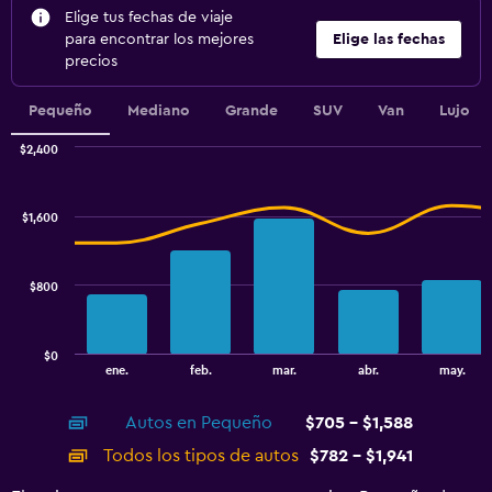
Elige tus fechas de viaje
para encontrar los mejores
Elige las fechas
precios
Pequeño
Mediano
Grande
SUV
Van
Lujo
$2,400
Combination
Chart
graphic.
chart
with
$1,600
2
data
series.
$800
The
chart
has
$0
1
End
ene.
feb.
mar.
abr.
may.
of
X
interactive
axis
chart
Autos en Pequeño
$705 - $1,588
displaying
categories.
Todos los tipos de autos
$782 - $1,941
Range:
14