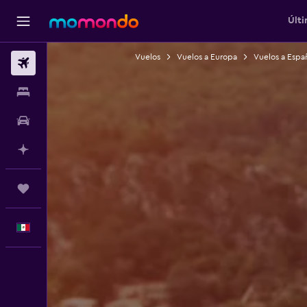
Últi
Vuelos
Vuelos a Europa
Vuelos a Espa
Vuelos
Alojamientos
Autos
Planifica con IA
Trips
Español