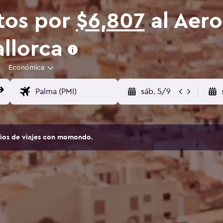
tos por
$6,807
al Aer
llorca
Económica
sáb. 5/9
tios de viajes con momondo.