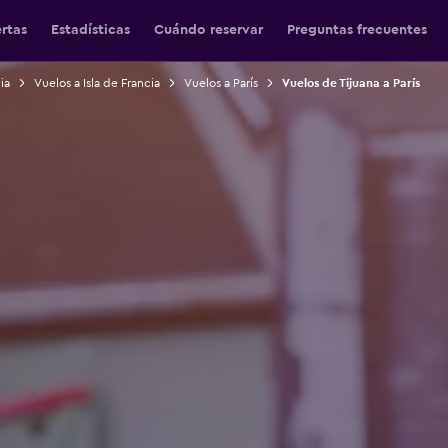
ertas
Estadísticas
Cuándo reservar
Preguntas frecuentes
ia
Vuelos a Isla de Francia
Vuelos a París
Vuelos de Tijuana a París