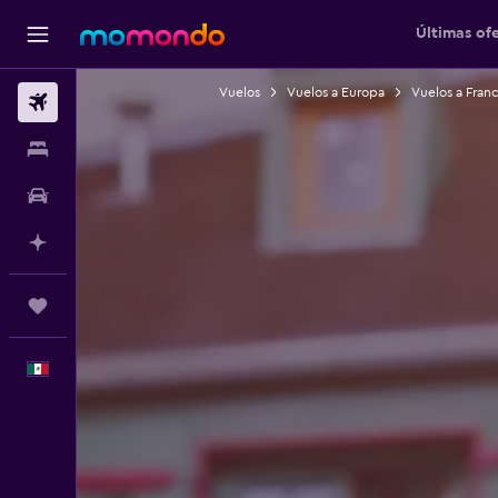
Últimas of
Vuelos
Vuelos a Europa
Vuelos a Franc
Vuelos
Alojamientos
Autos
Planifica con IA
Trips
Español