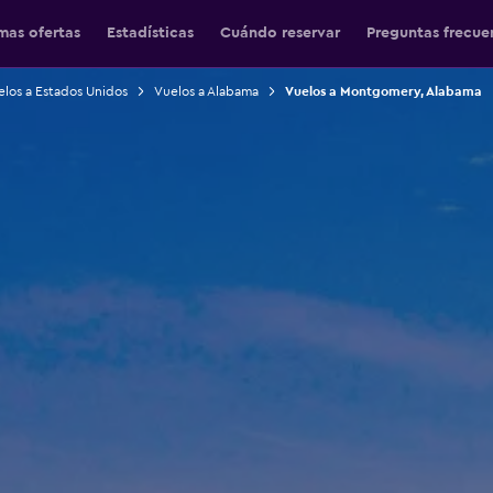
mas ofertas
Estadísticas
Cuándo reservar
Preguntas frecue
los a Estados Unidos
Vuelos a Alabama
Vuelos a Montgomery, Alabama