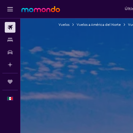
Últi
Vuelos
Vuelos a América del Norte
Vue
Vuelos
Alojamientos
Autos
Planifica con IA
Trips
Español