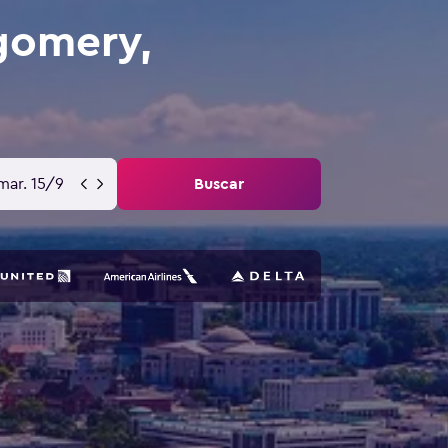
gomery,
mar. 15/9
Buscar