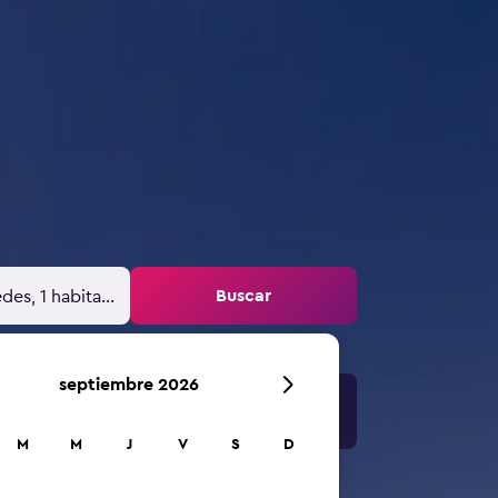
Buscar
des, 1 habitación
septiembre 2026
M
M
J
V
S
D