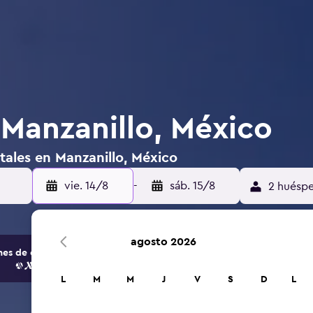
 Manzanillo, México
tales en Manzanillo, México
vie. 14/8
-
sáb. 15/8
2 huéspe
agosto 2026
s de opciones de hoteles y alojamientos.
L
M
M
J
V
S
D
L