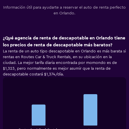
Información útil para ayudarte a reservar el auto de renta perfecto
en Orlando.
¿Qué agencia de renta de descapotable en Orlando tiene
los precios de renta de descapotable más baratos?
La renta de un auto tipo descapotable en Orlando es más barata si
rentas en Routes Car & Truck Rentals, en su ubicación en la
ciudad. La mejor tarifa diaria encontrada por momondo es de
$1,323, pero normalmente es mejor asumir que la renta de
descapotable costará $1,374/día.
Bar
Chart
graphic.
chart
with
2
bars.
The
chart
End