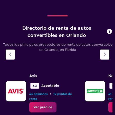
displaying
categories.
Range:
2
categories.
Directorio de renta de autos
The
chart
convertibles en Orlando
has
1
Todos los principales proveedores de renta de autos convertibles
Y
en Orlando, en Florida
axis
displaying
values.
Range:
0
Avis
Nex
to
1.2.
Aceptable
6.3
3.
•
43 opiniones
19 puntos de
41 o
renta
rent
Ver precios
V