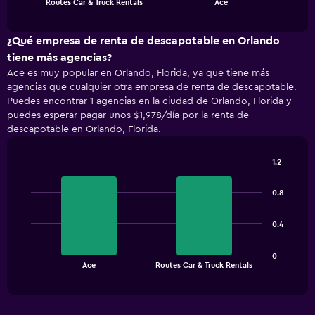
Routes Car & Truck Rentals
Ace
of
has
interactive
1
chart
X
¿Qué empresa de renta de descapotable en Orlando
axis
tiene más agencias?
displaying
Ace es muy popular en Orlando, Florida, ya que tiene más
categories.
agencias que cualquier otra empresa de renta de descapotable.
Range:
Puedes encontrar 1 agencias en la ciudad de Orlando, Florida y
2
puedes esperar pagar unos $1,978/día por la renta de
categories.
descapotable en Orlando, Florida.
The
chart
has
1.2
1
Bar
Chart
Y
graphic.
chart
0.8
with
axis
2
displaying
bars.
values.
0.4
Range:
The
0
0
chart
End
to
Ace
Routes Car & Truck Rentals
of
has
2400.
interactive
1
chart
X
axis