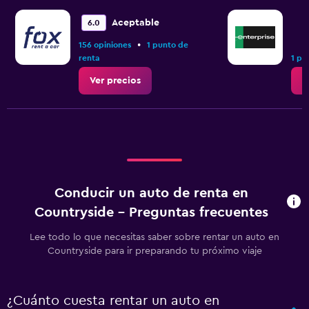
Aceptable
6.0
•
156 opiniones
1 punto de
renta
1 pu
Ver precios
V
Conducir un auto de renta en
Countryside - Preguntas frecuentes
Lee todo lo que necesitas saber sobre rentar un auto en
Countryside para ir preparando tu próximo viaje
¿Cuánto cuesta rentar un auto en