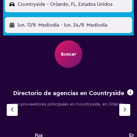
Countryside - Orlando, FL, Estados Unidos
lun. 17/8
Mediodía
-
lun. 24/8
Mediodía
Buscar
Directorio de agencias en Countryside
Los proveedores principales en Countryside, en Orlando
Fox
Ent