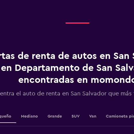
displaying
categories.
Range:
4
categories.
The
chart
has
1
tas de renta de autos en San 
Y
axis
displaying
en Departamento de San Sal
values.
Range:
encontradas en momond
0
to
entra el auto de renta en San Salvador que más
240.
queño
Mediano
Grande
SUV
Van
Camioneta pi