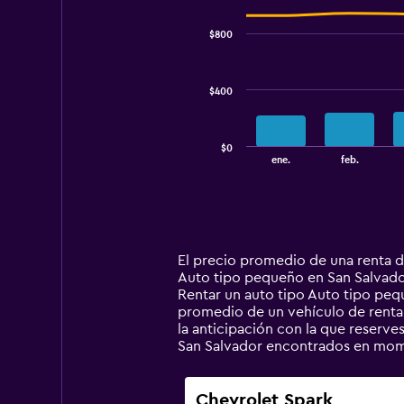
graphic.
chart
with
$800
2
data
series.
$400
The
chart
has
$0
1
End
ene.
feb.
of
X
interactive
axis
chart
displaying
categories.
Range:
14
El precio promedio de una renta d
categories.
Auto tipo pequeño en San Salvador,
The
Rentar un auto tipo Auto tipo pe
chart
promedio de un vehículo de renta e
has
la anticipación con la que reserv
1
San Salvador encontrados en mom
Y
axis
displaying
Chevrolet Spark