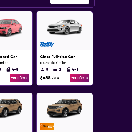
ndard Car
Class Full-size Car
milar
o Grande similar
3
4-5
5
2
4-5
$455
Ver oferta
Ver oferta
/día