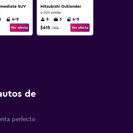
ermediate SUV
Mitsubishi Outlander
r
o SUV similar
3
4-5
5
3
4-5
$615
Ver oferta
Ver oferta
/día
autos de
enta perfecto