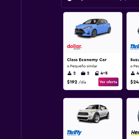
Class Economy Car
Suzu
o Pequeño similar
o Pe
2
2
4-5
4
$192
$24
Ver oferta
/día