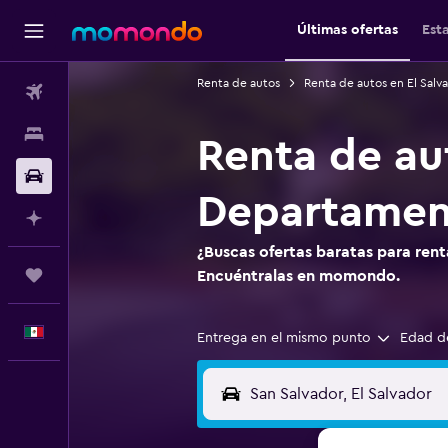
Últimas ofertas
Est
Renta de autos
Renta de autos en El Salv
Vuelos
Alojamientos
Renta de au
Autos
Departamen
Planifica con IA
¿Buscas ofertas baratas para rent
Trips
Encuéntralas en momondo.
Español
Entrega en el mismo punto
Edad d