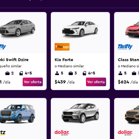
ki Swift Dzire
Kia Forte
Class Sta
queño similar
o Mediano similar
o Mediano si
2
4-5
5
3
4-5
5
1
$439
$624
Ver oferta
Ver oferta
/día
/día
/día