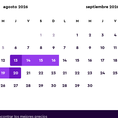
agosto 2026
septiembre 202
renta en más de 70,000 ubicaciones con momondo.
M
J
V
S
D
L
M
M
J
V
1
2
1
2
3
4
as mejores ofertas encontrada
5
6
7
8
9
7
8
9
10
11
autos de renta en San Salvado
12
13
14
15
16
14
15
16
17
18
Departamento de San Salva
19
20
21
22
23
21
22
23
24
25
tra a continuación excelentes ofertas en una gr
26
27
28
29
30
28
29
30
ulos de renta populares en San Salvador, en De
San Salvador.
encontrar los mejores precios