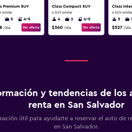
ss Premium SUV
Class Compact SUV
Class Int
 similar
o SUV similar
o SUV simila
5
4-5
4
2
4-5
5
8
$360
$527
Ver oferta
Ver oferta
/día
/día
/día
ormación y tendencias de los 
renta en San Salvador
mación útil para ayudarte a reservar el auto de r
en San Salvador.