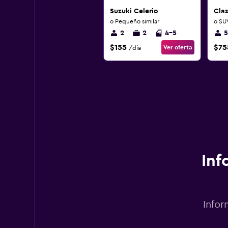
Suzuki Celerio
Cla
o Pequeño similar
o SUV
2
2
4-5
5
$155
$75
Ver oferta
/día
Inf
Infor