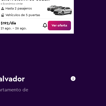
o Económico similar
Hasta 2 pasajeros
Vehículos de 5 puertas
$192/día
Ver oferta
21 ago. - 26 ago.
alvador
partamento de