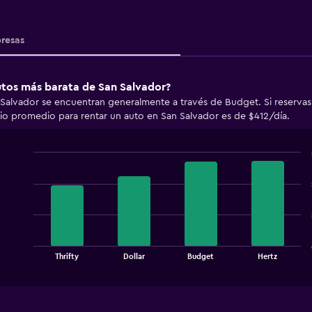
resas
autos más barata de San Salvador?
 Salvador se encuentran generalmente a través de Budget. Si reserva
cio promedio para rentar un auto en San Salvador es de $412/día.
Bar
Chart
graphic.
chart
with
4
bars.
The
chart
End
Thrifty
Dollar
Budget
Hertz
of
has
interactive
1
chart
X
axis