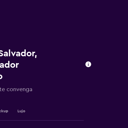
Salvador,
vador
o
 te convenga
ckup
Lujo