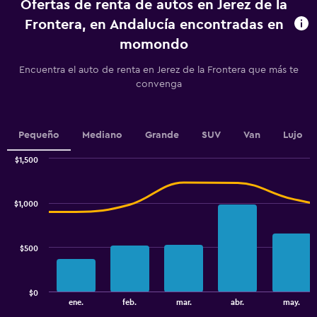
Ofertas de renta de autos en Jerez de la
The
chart
Frontera, en Andalucía encontradas en
has
momondo
1
Y
Encuentra el auto de renta en Jerez de la Frontera que más te
axis
convenga
displaying
values.
Range:
0
Pequeño
Mediano
Grande
SUV
Van
Lujo
to
2.4.
$1,500
Combination
Chart
graphic.
chart
with
$1,000
2
data
series.
$500
The
chart
has
$0
1
End
ene.
feb.
mar.
abr.
may.
of
X
interactive