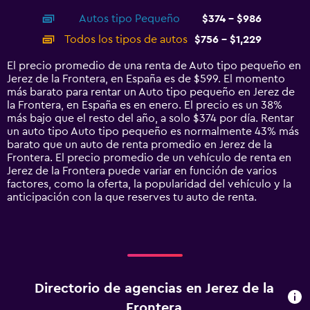
axis
chart
Autos tipo Pequeño
$374 - $986
displaying
categories.
Todos los tipos de autos
$756 - $1,229
Range:
14
El precio promedio de una renta de Auto tipo pequeño en
categories.
Jerez de la Frontera, en España es de $599. El momento
The
más barato para rentar un Auto tipo pequeño en Jerez de
chart
la Frontera, en España es en enero. El precio es un 38%
has
más bajo que el resto del año, a solo $374 por día. Rentar
1
un auto tipo Auto tipo pequeño es normalmente 43% más
Y
barato que un auto de renta promedio en Jerez de la
axis
Frontera. El precio promedio de un vehículo de renta en
displaying
Jerez de la Frontera puede variar en función de varios
values.
factores, como la oferta, la popularidad del vehículo y la
Range:
anticipación con la que reserves tu auto de renta.
0
to
1500.
Directorio de agencias en Jerez de la
Frontera