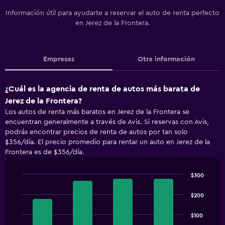
Información útil para ayudarte a reservar el auto de renta perfecto
en Jerez de la Frontera.
Empresas
Otra información
¿Cuál es la agencia de renta de autos más barata de
Jerez de la Frontera?
Los autos de renta más baratos en Jerez de la Frontera se
encuentran generalmente a través de Avis. Si reservas con Avis,
podrás encontrar precios de renta de autos por tan solo
$356/día. El precio promedio para rentar un auto en Jerez de la
Frontera es de $356/día.
$300
Bar
Chart
graphic.
chart
$200
with
4
$100
bars.