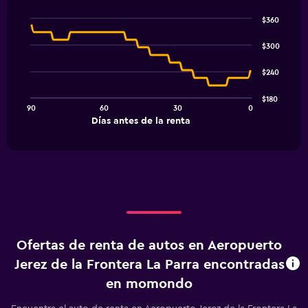
$360
Line
Chart
graphic.
chart
$300
with
91
$240
data
points.
$180
90
60
30
0
The
End
Días antes de la renta
chart
of
interactive
has
chart
1
X
axis
displaying
Días
antes
de
Ofertas de renta de autos en Aeropuerto
la
renta.
Jerez de la Frontera La Parra encontradas
Range:
en momondo
91
categories.