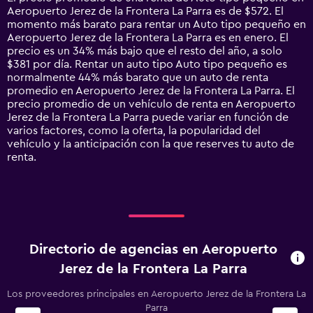
categories.
Aeropuerto Jerez de la Frontera La Parra es de $572. El
The
momento más barato para rentar un Auto tipo pequeño en
chart
Aeropuerto Jerez de la Frontera La Parra es en enero. El
has
precio es un 34% más bajo que el resto del año, a solo
1
$381 por día. Rentar un auto tipo Auto tipo pequeño es
Y
normalmente 44% más barato que un auto de renta
axis
promedio en Aeropuerto Jerez de la Frontera La Parra. El
displaying
precio promedio de un vehículo de renta en Aeropuerto
values.
Jerez de la Frontera La Parra puede variar en función de
Range:
varios factores, como la oferta, la popularidad del
0
vehículo y la anticipación con la que reserves tu auto de
to
renta.
1500.
Directorio de agencias en Aeropuerto
Jerez de la Frontera La Parra
Los proveedores principales en Aeropuerto Jerez de la Frontera La
Parra