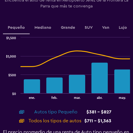
Encuentra el auto de renta en Aeropuerto Jerez de la Frontera La
The
Parra que más te convenga
chart
has
1
Y
Pequeño
Mediano
Grande
SUV
Van
Lujo
axis
displaying
$1,500
values.
Combination
Chart
Range:
graphic.
chart
180
with
$1,000
to
2
data
360.
series.
$500
The
chart
has
$0
1
End
ene.
feb.
mar.
abr.
may.
of
X
interactive
axis
chart
Autos tipo Pequeño
$381 - $827
displaying
categories.
Todos los tipos de autos
$711 - $1,363
Range:
14
El precio promedio de una renta de Auto tipo pequeño en