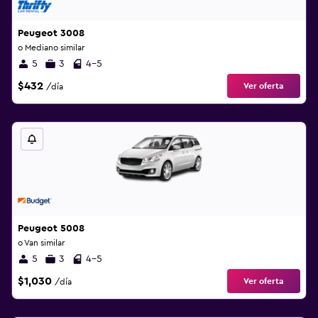
Peugeot 3008
o Mediano similar
5
3
4-5
$432
Ver oferta
/día
Peugeot 5008
o Van similar
5
3
4-5
$1,030
Ver oferta
/día