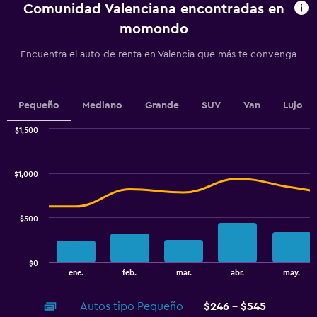
chart
Comunidad Valenciana encontradas en
has
momondo
1
Y
Encuentra el auto de renta en Valencia que más te convenga
axis
displaying
values.
Range:
Pequeño
Mediano
Grande
SUV
Van
Lujo
0
to
$1,500
2.4.
Combination
Chart
graphic.
chart
with
$1,000
2
data
series.
$500
The
chart
has
$0
1
End
ene.
feb.
mar.
abr.
may.
of
X
interactive
axis
chart
Autos tipo Pequeño
$246 - $545
displaying