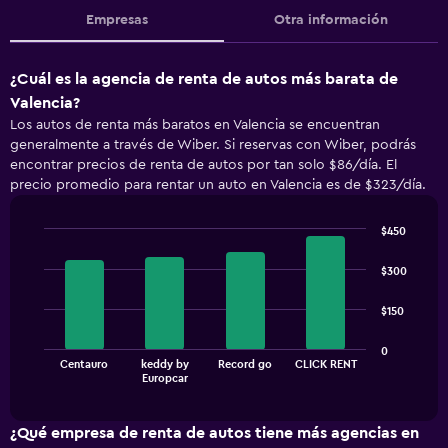
Empresas
Otra información
¿Cuál es la agencia de renta de autos más barata de
Valencia?
Los autos de renta más baratos en Valencia se encuentran
generalmente a través de Wiber. Si reservas con Wiber, podrás
encontrar precios de renta de autos por tan solo $86/día. El
precio promedio para rentar un auto en Valencia es de $323/día.
$450
Bar
Chart
graphic.
chart
$300
with
4
$150
bars.
The
0
Centauro
keddy by
Record go
CLICK RENT
chart
End
Europcar
of
has
interactive
1
chart
X
¿Qué empresa de renta de autos tiene más agencias en
axis