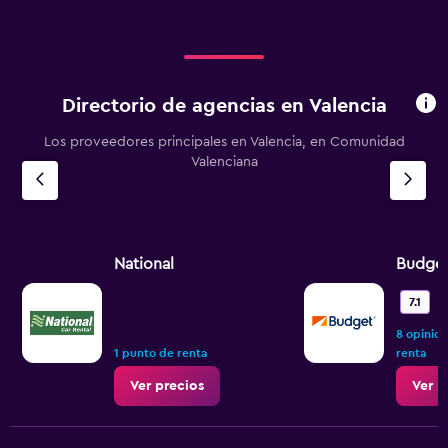
Directorio de agencias en Valencia
Los proveedores principales en Valencia, en Comunidad
Valenciana
National
Budge
B
7.1
8 opinio
1 punto de renta
renta
Ver precios
Ver p