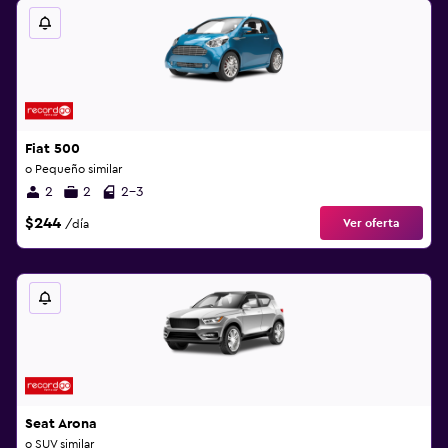
Fiat 500
o Pequeño similar
2
2
2-3
$244
Ver oferta
/día
Seat Arona
o SUV similar