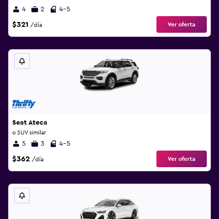
4
2
4-5
$321
Ver oferta
/día
Seat Ateca
o SUV similar
5
3
4-5
$362
Ver oferta
/día