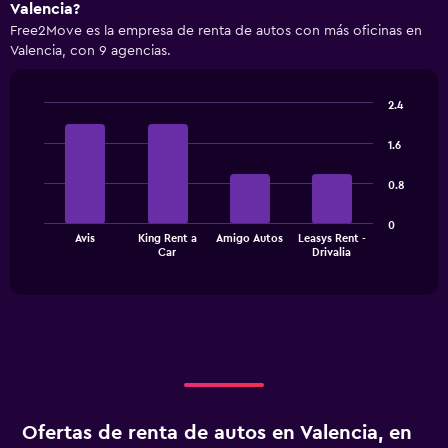
Valencia?
displaying
Free2Move es la empresa de renta de autos con más oficinas en
categories.
Valencia, con 9 agencias.
Range:
4
categories.
2.4
The
Bar
Chart
chart
graphic.
chart
1.6
has
with
1
4
0.8
bars.
Y
axis
The
displaying
0
Avis
King Rent a
Amigo Autos
Leasys Rent -
chart
values.
End
Car
Drivalia
of
has
Range:
interactive
1
0
chart
X
to
axis
450.
displaying
categories.
Range:
4
categories.
Ofertas de renta de autos en Valencia, en
The