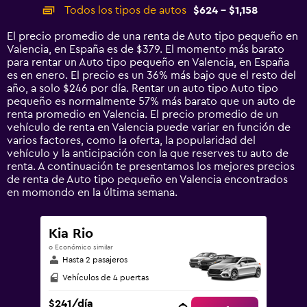
categories.
Todos los tipos de autos
$624 - $1,158
Range:
14
El precio promedio de una renta de Auto tipo pequeño en
categories.
Valencia, en España es de $379. El momento más barato
The
para rentar un Auto tipo pequeño en Valencia, en España
chart
es en enero. El precio es un 36% más bajo que el resto del
has
año, a solo $246 por día. Rentar un auto tipo Auto tipo
1
pequeño es normalmente 57% más barato que un auto de
Y
renta promedio en Valencia. El precio promedio de un
axis
vehículo de renta en Valencia puede variar en función de
displaying
varios factores, como la oferta, la popularidad del
values.
vehículo y la anticipación con la que reserves tu auto de
Range:
renta. A continuación te presentamos los mejores precios
0
de renta de Auto tipo pequeño en Valencia encontrados
to
en momondo en la última semana.
1500.
Kia Rio
o Económico similar
Hasta 2 pasajeros
Vehículos de 4 puertas
$241/día