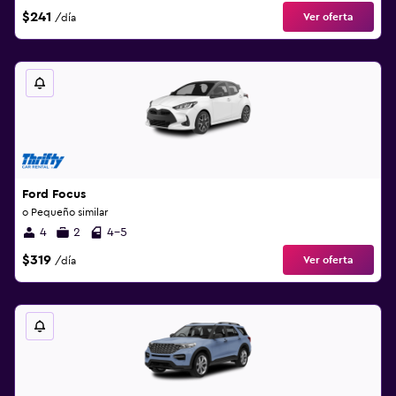
$241
Ver oferta
/día
Ford Focus
o Pequeño similar
4
2
4-5
$319
Ver oferta
/día