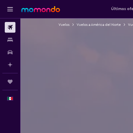
Últimas of
Vuelos
Vuelos a América del Norte
Vu
Vuelos
Alojamientos
Autos
Planifica con IA
Trips
Español