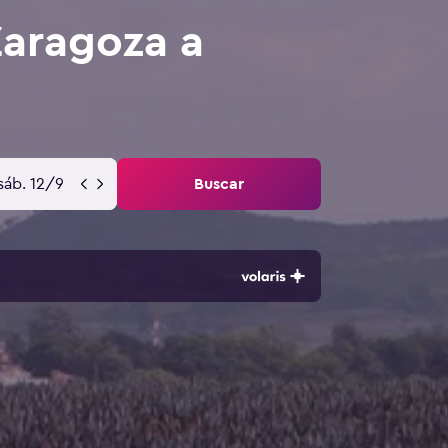
Zaragoza a
sáb. 12/9
Buscar