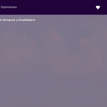
Opiniones
de Zaragoza a Guadalajara