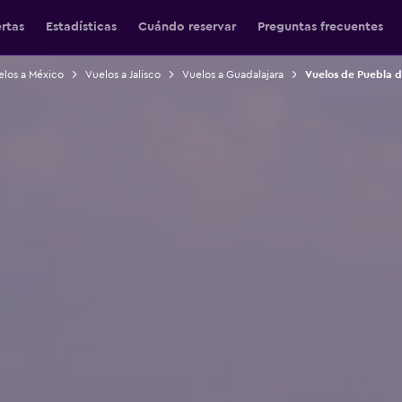
ertas
Estadísticas
Cuándo reservar
Preguntas frecuentes
elos a México
Vuelos a Jalisco
Vuelos a Guadalajara
Vuelos de Puebla 