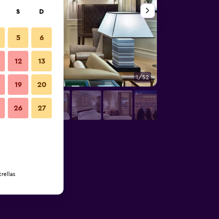
S
D
5
6
12
13
1/52
Restaurante
19
20
26
27
rellas