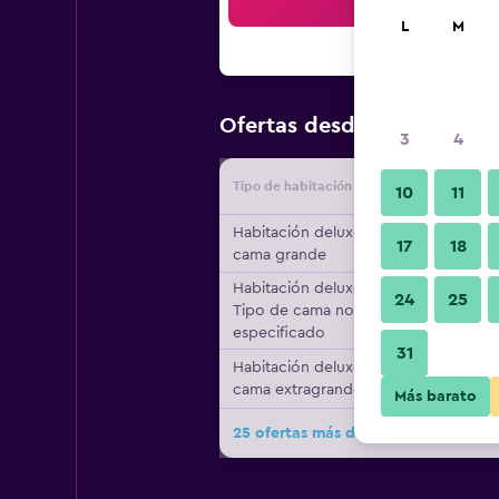
Bus
L
M
$6,795
Ofertas desde
/
Oferta
3
4
Tipo de habitación
Proveedo
10
11
Habitación deluxe, 1
17
18
cama grande
Habitación deluxe,
24
25
Tipo de cama no
especificado
31
Habitación deluxe, 1
cama extragrande
Más barato
25 ofertas más de Rome Marriott Gr