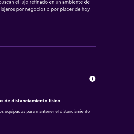
uscan el lujo refinado en un ambiente de
viajeros por negocios o por placer de hoy
níficamente equipadas y recientemente
Flora. El bar contiguo es el lugar ideal para
as de distanciamiento físico
los equipados para mantener el distanciamiento