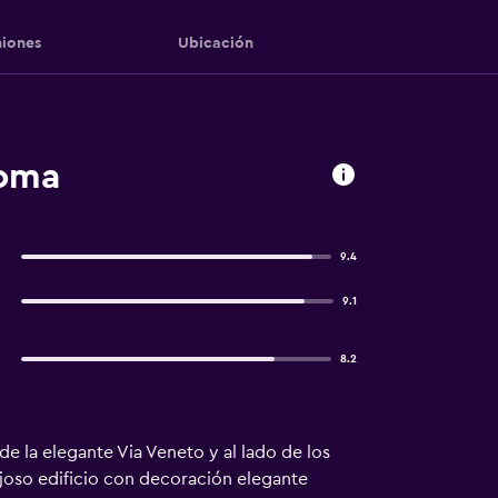
iones
Ubicación
Roma
9.4
9.1
8.2
e la elegante Via Veneto y al lado de los
ujoso edificio con decoración elegante