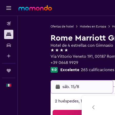
Vuelos
Ofertas de hotel
Hoteles en Europa
Ho
Alojamientos
Rome Marriott G
Autos
Hotel de 4 estrellas con Gimnasio
4 estrellas
Planifica con IA
Via Vittorio Veneto 191, 00187 Ro
+39 0648 9929
Excelente
265 calificaciones
9.0
Trips
Español
sáb. 15/8
-
2 huéspedes, 1 habitación