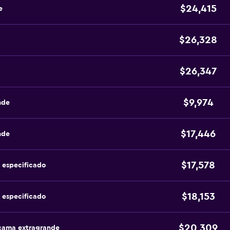
$24,415
e
$26,328
$26,347
$9,974
nde
$17,446
nde
$17,578
 especificado
$18,153
 especificado
$20,309
 cama extragrande