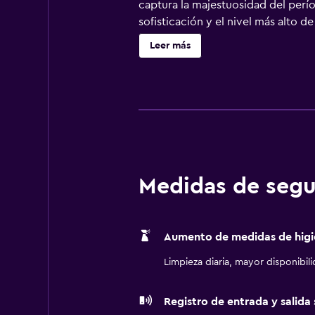
captura la majestuosidad del perí
sofisticación y el nivel más alto 
en día. Simplemente déjate llevar
Leer más
renovadas. Deléitate con las delici
reunirse, ver o dejarse ver, o para
Medidas de segu
Aumento de medidas de higi
Limpieza diaria, mayor disponibil
Registro de entrada y salida