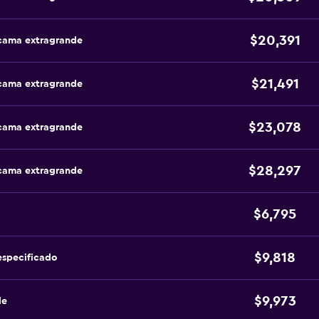
$20,391
 cama extragrande
$21,491
 cama extragrande
$23,078
 cama extragrande
$28,297
 cama extragrande
$6,795
$9,818
especificado
$9,973
de