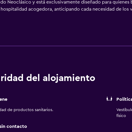
odo Neoclásico y está exclusivamente diseñado para quienes b
de hospitalidad acogedora, anticipando cada necesidad de los 
 por la elegancia atemporal de las habitaciones y suites, mag
as culinarias de la gastronomía mediterránea en el restaurante 
 disfrutar del ambiente extravagante de la Via Veneto.
ridad del alojamiento
ene
Polític
idad de productos sanitarios.
Vestíbu
físico
 sin contacto