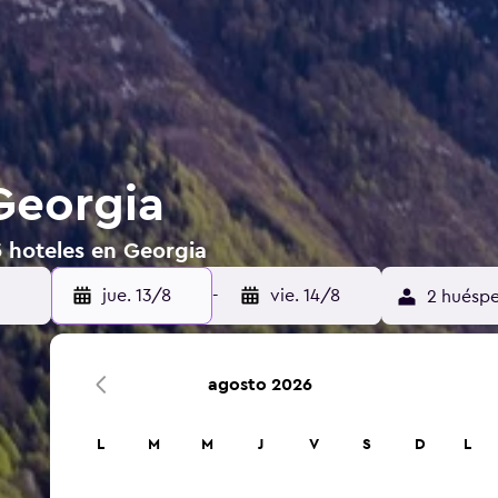
Georgia
5 hoteles en Georgia
jue. 13/8
-
vie. 14/8
2 huéspe
agosto 2026
L
M
M
J
V
S
D
L