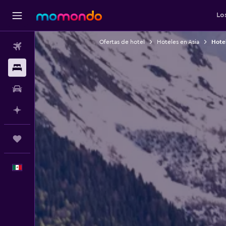
Lo
Ofertas de hotel
Hoteles en Asia
Hote
Vuelos
Alojamientos
Autos
Planifica con IA
Trips
Español