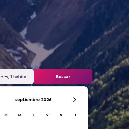
Buscar
des, 1 habitación
septiembre 2026
M
M
J
V
S
D